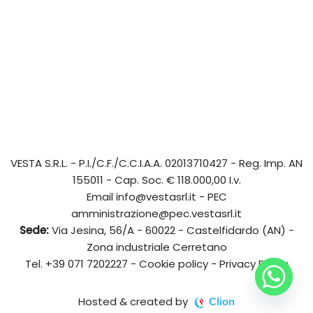
VESTA S.R.L.
- P.I./C.F./C.C.I.A.A. 02013710427 - Reg. Imp. AN
155011 - Cap. Soc. € 118.000,00 I.v.
Email
info@vestasrl.it
- PEC
amministrazione@pec.vestasrl.it
Sede:
Via Jesina, 56/A - 60022 - Castelfidardo (AN) -
Zona industriale Cerretano
Tel.
+39 071 7202227
-
Cookie policy
-
Privacy Policy
Hosted & created by
Clion