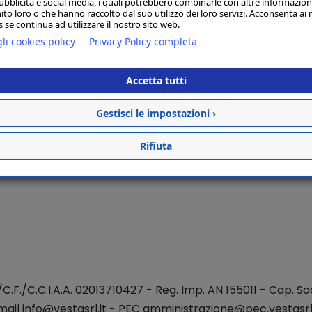
ubblicità e social media, i quali potrebbero combinarle con altre informazion
ito loro o che hanno raccolto dal suo utilizzo dei loro servizi. Acconsenta ai 
 se continua ad utilizzare il nostro sito web.
li cookies policy
Privacy Policy completa
Accetta tutti
Gestisci le impostazioni ›
Rifiuta
./C.F./C.C.I.A.A. 02013710427 - Reg. Imp. AN 155011 - Cap. Soc
mail
info@vestasrl.it
- PEC amministrazione@pec.vestasrl.