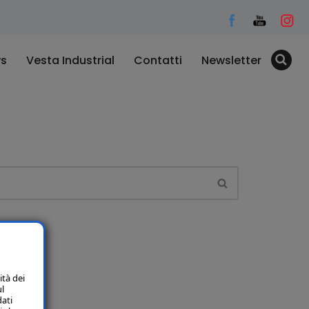
s
Vesta Industrial
Contatti
Newsletter
ità dei
ul
dati