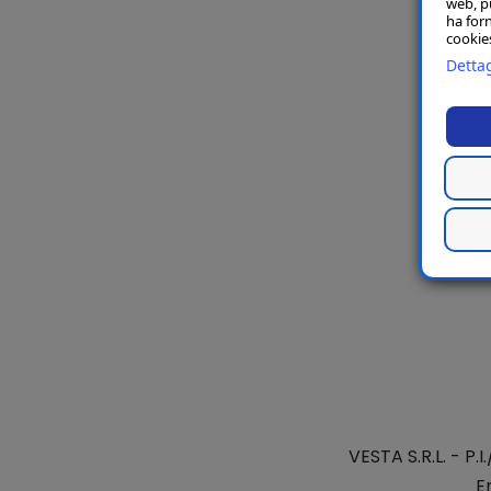
web, p
ha forn
cookies
Dettag
VESTA S.R.L.
- P.I
E