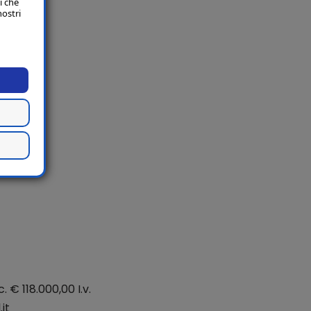
i che
nostri
. € 118.000,00 I.v.
it