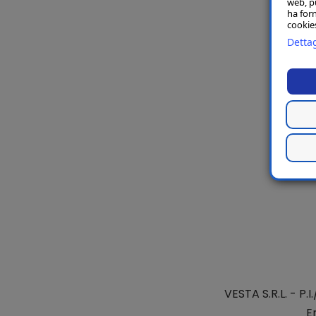
web, p
ha forn
cookies
Dettag
VESTA S.R.L.
- P.I
E