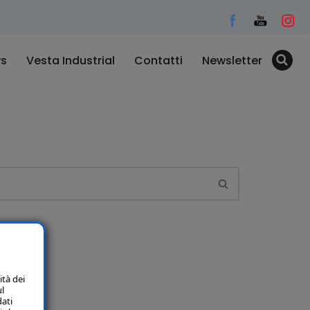
s
Vesta Industrial
Contatti
Newsletter
ità dei
ul
dati