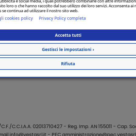
ubblicità e social media, i quali potrebbero combinarle con altre informazion
ito loro o che hanno raccolto dal suo utilizzo dei loro servizi. Acconsenta ai 
 se continua ad utilizzare il nostro sito web.
li cookies policy
Privacy Policy completa
Accetta tutti
Gestisci le impostazioni ›
Rifiuta
./C.F./C.C.I.A.A. 02013710427 - Reg. Imp. AN 155011 - Cap. Soc
mail
info@vestasrl.it
- PEC amministrazione@pec.vestasrl.