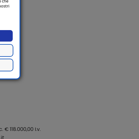
i che
nostri
. € 118.000,00 I.v.
it