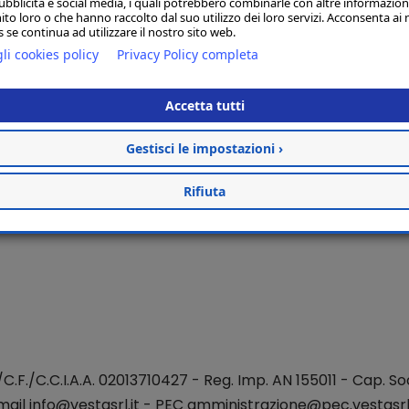
ubblicità e social media, i quali potrebbero combinarle con altre informazion
ito loro o che hanno raccolto dal suo utilizzo dei loro servizi. Acconsenta ai 
 se continua ad utilizzare il nostro sito web.
li cookies policy
Privacy Policy completa
Accetta tutti
Gestisci le impostazioni ›
Rifiuta
./C.F./C.C.I.A.A. 02013710427 - Reg. Imp. AN 155011 - Cap. Soc
mail
info@vestasrl.it
- PEC amministrazione@pec.vestasrl.