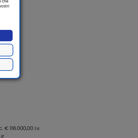
i che
nostri
. € 118.000,00 I.v.
it