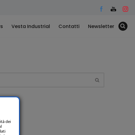
s
Vesta Industrial
Contatti
Newsletter
ità dei
ul
dati