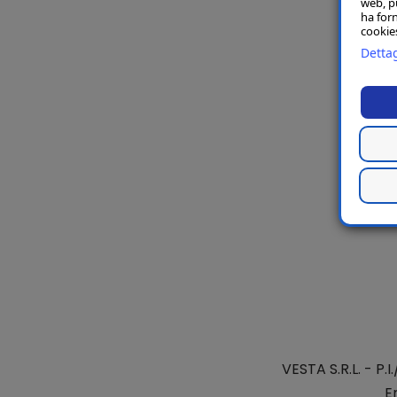
web, p
ha forn
cookies
Dettag
VESTA S.R.L.
- P.I
E