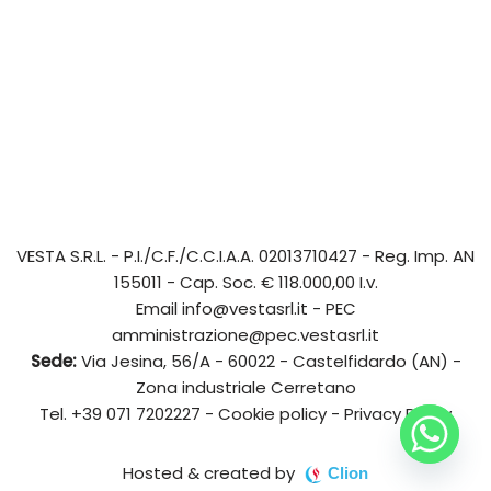
VESTA S.R.L.
- P.I./C.F./C.C.I.A.A. 02013710427 - Reg. Imp. AN
155011 - Cap. Soc. € 118.000,00 I.v.
Email
info@vestasrl.it
- PEC
amministrazione@pec.vestasrl.it
Sede:
Via Jesina, 56/A - 60022 - Castelfidardo (AN) -
Zona industriale Cerretano
Tel.
+39 071 7202227
-
Cookie policy
-
Privacy Policy
Hosted & created by
Clion