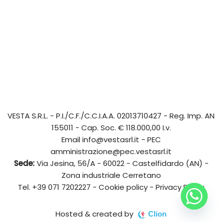
VESTA S.R.L.
- P.I./C.F./C.C.I.A.A. 02013710427 - Reg. Imp. AN
155011 - Cap. Soc. € 118.000,00 I.v.
Email
info@vestasrl.it
- PEC
amministrazione@pec.vestasrl.it
Sede:
Via Jesina, 56/A - 60022 - Castelfidardo (AN) -
Zona industriale Cerretano
Tel.
+39 071 7202227
-
Cookie policy
-
Privacy Policy
Hosted & created by
Clion