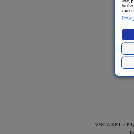
web, p
ha forn
cookies
Dettag
VESTA S.R.L.
- P.I
E