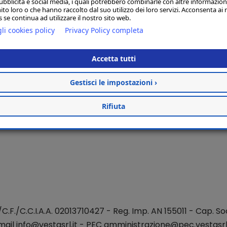
ubblicità e social media, i quali potrebbero combinarle con altre informazion
ito loro o che hanno raccolto dal suo utilizzo dei loro servizi. Acconsenta ai 
 se continua ad utilizzare il nostro sito web.
li cookies policy
Privacy Policy completa
Accetta tutti
Gestisci le impostazioni ›
Rifiuta
./C.F./C.C.I.A.A. 02013710427 - Reg. Imp. AN 155011 - Cap. Soc
mail
info@vestasrl.it
- PEC amministrazione@pec.vestasrl.