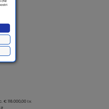
i che
nostri
. € 118.000,00 I.v.
it