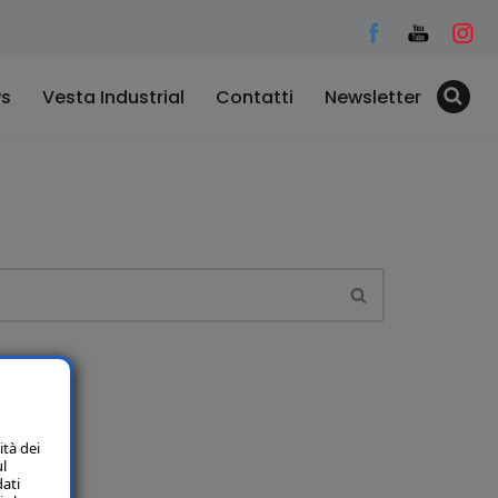
s
Vesta Industrial
Contatti
Newsletter
ità dei
ul
dati