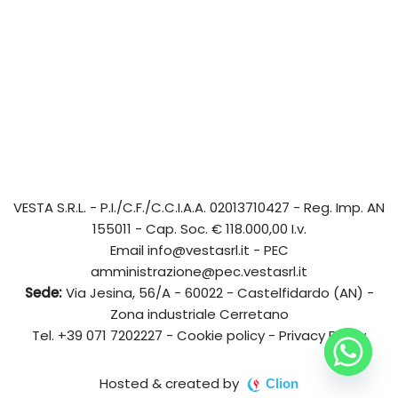
VESTA S.R.L.
- P.I./C.F./C.C.I.A.A. 02013710427 - Reg. Imp. AN
155011 - Cap. Soc. € 118.000,00 I.v.
Email
info@vestasrl.it
- PEC
amministrazione@pec.vestasrl.it
Sede:
Via Jesina, 56/A - 60022 - Castelfidardo (AN) -
Zona industriale Cerretano
Tel.
+39 071 7202227
-
Cookie policy
-
Privacy Policy
Hosted & created by
Clion