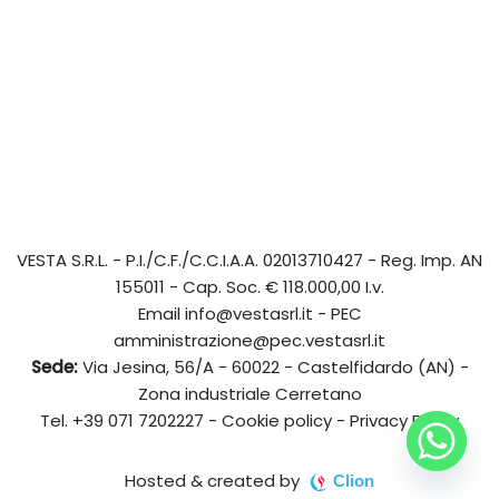
VESTA S.R.L.
- P.I./C.F./C.C.I.A.A. 02013710427 - Reg. Imp. AN
155011 - Cap. Soc. € 118.000,00 I.v.
Email
info@vestasrl.it
- PEC
amministrazione@pec.vestasrl.it
Sede:
Via Jesina, 56/A - 60022 - Castelfidardo (AN) -
Zona industriale Cerretano
Tel.
+39 071 7202227
-
Cookie policy
-
Privacy Policy
Hosted & created by
Clion