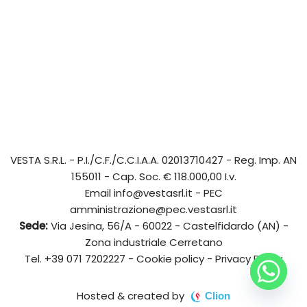
VESTA S.R.L.
- P.I./C.F./C.C.I.A.A. 02013710427 - Reg. Imp. AN
155011 - Cap. Soc. € 118.000,00 I.v.
Email
info@vestasrl.it
- PEC
amministrazione@pec.vestasrl.it
Sede:
Via Jesina, 56/A - 60022 - Castelfidardo (AN) -
Zona industriale Cerretano
Tel.
+39 071 7202227
-
Cookie policy
-
Privacy Policy
Hosted & created by
Clion