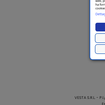
web, p
ha forn
cookies
Dettag
VESTA S.R.L.
- P.I
E