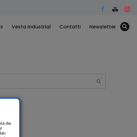
s
Vesta Industrial
Contatti
Newsletter
ità dei
ul
dati