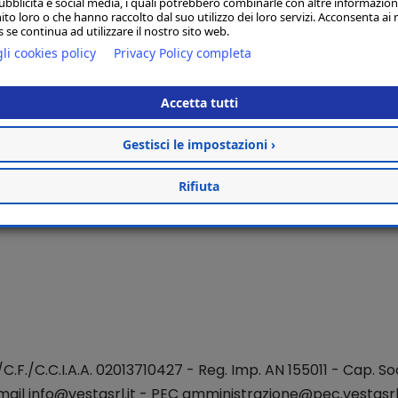
ubblicità e social media, i quali potrebbero combinarle con altre informazion
ito loro o che hanno raccolto dal suo utilizzo dei loro servizi. Acconsenta ai 
 se continua ad utilizzare il nostro sito web.
li cookies policy
Privacy Policy completa
Accetta tutti
Gestisci le impostazioni ›
Rifiuta
./C.F./C.C.I.A.A. 02013710427 - Reg. Imp. AN 155011 - Cap. Soc
mail
info@vestasrl.it
- PEC amministrazione@pec.vestasrl.