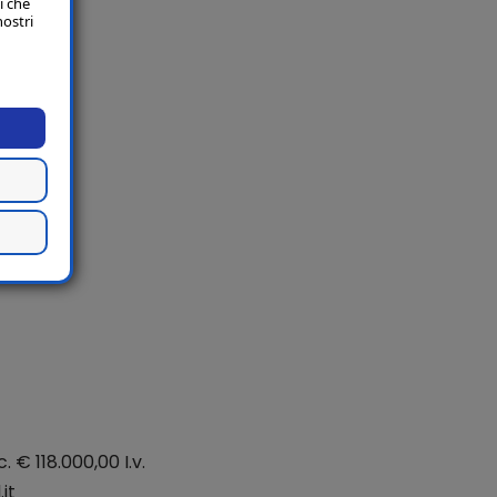
i che
nostri
. € 118.000,00 I.v.
it