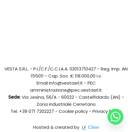
VESTA S.R.L.
- P.I./C.F./C.C.I.A.A. 02013710427 - Reg. Imp. AN
155011 - Cap. Soc. € 118.000,00 I.v.
Email
info@vestasrl.it
- PEC
amministrazione@pec.vestasrl.it
Sede:
Via Jesina, 56/A - 60022 - Castelfidardo (AN) -
Zona industriale Cerretano
Tel.
+39 071 7202227
-
Cookie policy
-
Privacy Policy
Hosted & created by
Clion