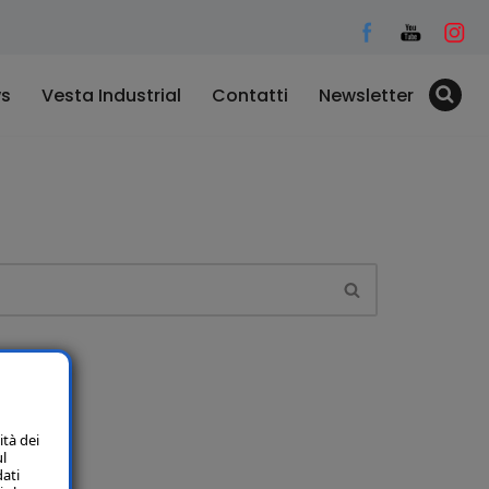
s
Vesta Industrial
Contatti
Newsletter
ità dei
ul
dati