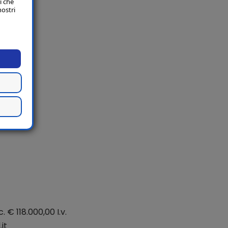
i che
nostri
. € 118.000,00 I.v.
it