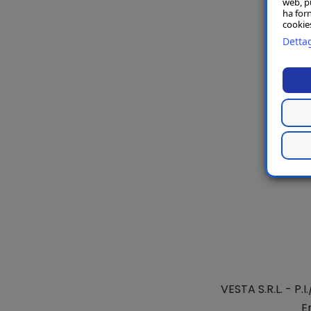
web, p
ha forn
cookies
Dettag
VESTA S.R.L.
- P.I
E