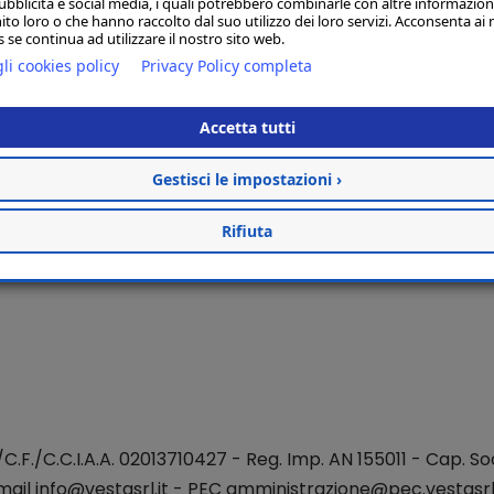
ubblicità e social media, i quali potrebbero combinarle con altre informazion
ito loro o che hanno raccolto dal suo utilizzo dei loro servizi. Acconsenta ai 
 se continua ad utilizzare il nostro sito web.
li cookies policy
Privacy Policy completa
Accetta tutti
Gestisci le impostazioni ›
Rifiuta
./C.F./C.C.I.A.A. 02013710427 - Reg. Imp. AN 155011 - Cap. Soc
mail
info@vestasrl.it
- PEC amministrazione@pec.vestasrl.