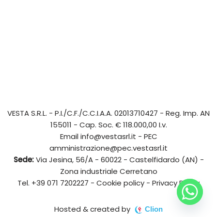
VESTA S.R.L.
- P.I./C.F./C.C.I.A.A. 02013710427 - Reg. Imp. AN
155011 - Cap. Soc. € 118.000,00 I.v.
Email
info@vestasrl.it
- PEC
amministrazione@pec.vestasrl.it
Sede:
Via Jesina, 56/A - 60022 - Castelfidardo (AN) -
Zona industriale Cerretano
Tel.
+39 071 7202227
-
Cookie policy
-
Privacy Policy
Hosted & created by
Clion