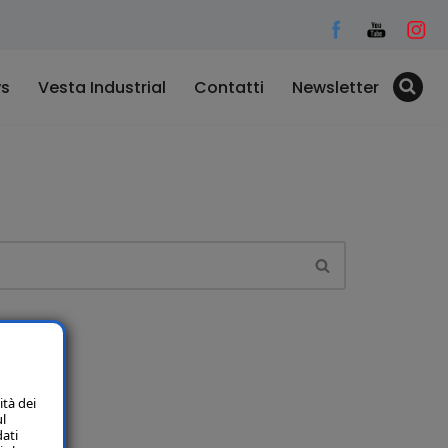
s
Vesta Industrial
Contatti
Newsletter
ità dei
ul
dati