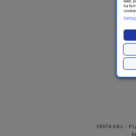
web, p
ha forn
cookies
Dettag
VESTA S.R.L.
- P.I
E