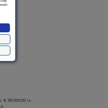
i che
nostri
. € 118.000,00 I.v.
it