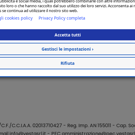
ubblicità e social media, i quali potrebbero combinarle con altre informazion
ito loro o che hanno raccolto dal suo utilizzo dei loro servizi. Acconsenta ai 
 se continua ad utilizzare il nostro sito web.
li cookies policy
Privacy Policy completa
Accetta tutti
Gestisci le impostazioni ›
Rifiuta
./C.F./C.C.I.A.A. 02013710427 - Reg. Imp. AN 155011 - Cap. Soc
mail
info@vestasrl.it
- PEC amministrazione@pec.vestasrl.