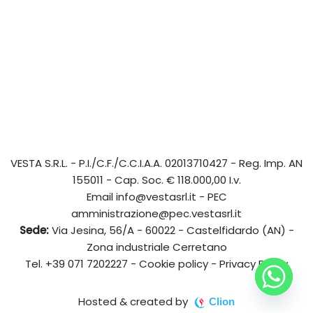
VESTA S.R.L.
- P.I./C.F./C.C.I.A.A. 02013710427 - Reg. Imp. AN
155011 - Cap. Soc. € 118.000,00 I.v.
Email
info@vestasrl.it
- PEC
amministrazione@pec.vestasrl.it
Sede:
Via Jesina, 56/A - 60022 - Castelfidardo (AN) -
Zona industriale Cerretano
Tel.
+39 071 7202227
-
Cookie policy
-
Privacy Policy
Hosted & created by
Clion