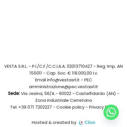
VESTA S.R.L.
- P.I./C.F./C.C.I.A.A. 02013710427 - Reg. Imp. AN
155011 - Cap. Soc. € 118.000,00 I.v.
Email
info@vestasrl.it
- PEC
amministrazione@pec.vestasrl.it
Sede:
Via Jesina, 56/A - 60022 - Castelfidardo (AN) -
Zona industriale Cerretano
Tel.
+39 071 7202227
-
Cookie policy
-
Privacy Policy
Hosted & created by
Clion