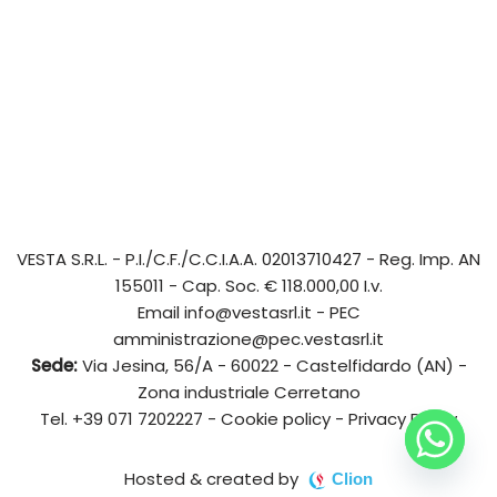
VESTA S.R.L.
- P.I./C.F./C.C.I.A.A. 02013710427 - Reg. Imp. AN
155011 - Cap. Soc. € 118.000,00 I.v.
Email
info@vestasrl.it
- PEC
amministrazione@pec.vestasrl.it
Sede:
Via Jesina, 56/A - 60022 - Castelfidardo (AN) -
Zona industriale Cerretano
Tel.
+39 071 7202227
-
Cookie policy
-
Privacy Policy
Hosted & created by
Clion