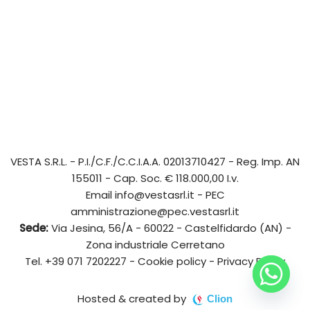
VESTA S.R.L.
- P.I./C.F./C.C.I.A.A. 02013710427 - Reg. Imp. AN
155011 - Cap. Soc. € 118.000,00 I.v.
Email
info@vestasrl.it
- PEC
amministrazione@pec.vestasrl.it
Sede:
Via Jesina, 56/A - 60022 - Castelfidardo (AN) -
Zona industriale Cerretano
Tel.
+39 071 7202227
-
Cookie policy
-
Privacy Policy
Hosted & created by
Clion