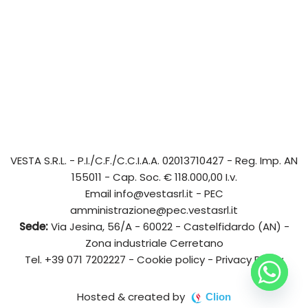
VESTA S.R.L.
- P.I./C.F./C.C.I.A.A. 02013710427 - Reg. Imp. AN
155011 - Cap. Soc. € 118.000,00 I.v.
Email
info@vestasrl.it
- PEC
amministrazione@pec.vestasrl.it
Sede:
Via Jesina, 56/A - 60022 - Castelfidardo (AN) -
Zona industriale Cerretano
Tel.
+39 071 7202227
-
Cookie policy
-
Privacy Policy
Hosted & created by
Clion