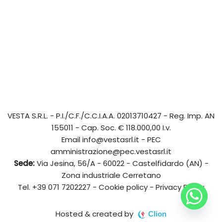
VESTA S.R.L.
- P.I./C.F./C.C.I.A.A. 02013710427 - Reg. Imp. AN
155011 - Cap. Soc. € 118.000,00 I.v.
Email
info@vestasrl.it
- PEC
amministrazione@pec.vestasrl.it
Sede:
Via Jesina, 56/A - 60022 - Castelfidardo (AN) -
Zona industriale Cerretano
Tel.
+39 071 7202227
-
Cookie policy
-
Privacy Policy
Hosted & created by
Clion