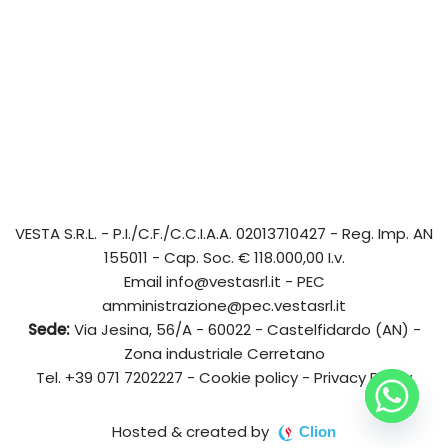
VESTA S.R.L.
- P.I./C.F./C.C.I.A.A. 02013710427 - Reg. Imp. AN
155011 - Cap. Soc. € 118.000,00 I.v.
Email
info@vestasrl.it
- PEC
amministrazione@pec.vestasrl.it
Sede:
Via Jesina, 56/A - 60022 - Castelfidardo (AN) -
Zona industriale Cerretano
Tel.
+39 071 7202227
-
Cookie policy
-
Privacy Policy
Hosted & created by
Clion