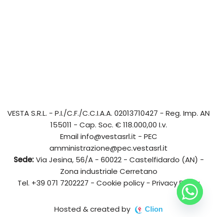
VESTA S.R.L.
- P.I./C.F./C.C.I.A.A. 02013710427 - Reg. Imp. AN
155011 - Cap. Soc. € 118.000,00 I.v.
Email
info@vestasrl.it
- PEC
amministrazione@pec.vestasrl.it
Sede:
Via Jesina, 56/A - 60022 - Castelfidardo (AN) -
Zona industriale Cerretano
Tel.
+39 071 7202227
-
Cookie policy
-
Privacy Policy
Hosted & created by
Clion