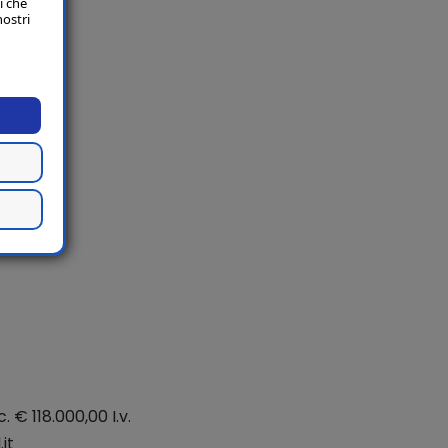
i che
nostri
. € 118.000,00 I.v.
it