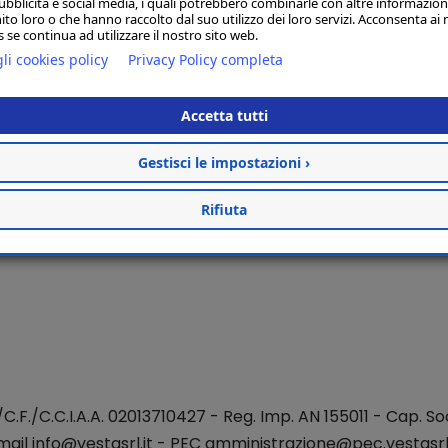
ubblicità e social media, i quali potrebbero combinarle con altre informazion
ito loro o che hanno raccolto dal suo utilizzo dei loro servizi. Acconsenta ai 
 se continua ad utilizzare il nostro sito web.
li cookies policy
Privacy Policy completa
Accetta tutti
Gestisci le impostazioni ›
Rifiuta
./C.F./C.C.I.A.A. 02013710427 - Reg. Imp. AN 155011 - Cap. Soc
mail
info@vestasrl.it
- PEC amministrazione@pec.vestasrl.