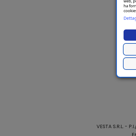
web, p
ha forn
cookies
Dettag
VESTA S.R.L.
- P.I
E