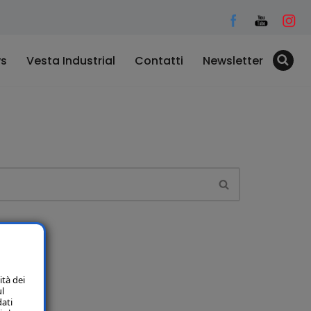
s
Vesta Industrial
Contatti
Newsletter
ità dei
ul
dati