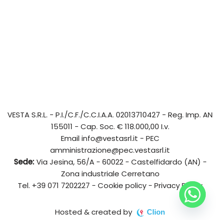
VESTA S.R.L.
- P.I./C.F./C.C.I.A.A. 02013710427 - Reg. Imp. AN
155011 - Cap. Soc. € 118.000,00 I.v.
Email
info@vestasrl.it
- PEC
amministrazione@pec.vestasrl.it
Sede:
Via Jesina, 56/A - 60022 - Castelfidardo (AN) -
Zona industriale Cerretano
Tel.
+39 071 7202227
-
Cookie policy
-
Privacy Policy
Hosted & created by
Clion