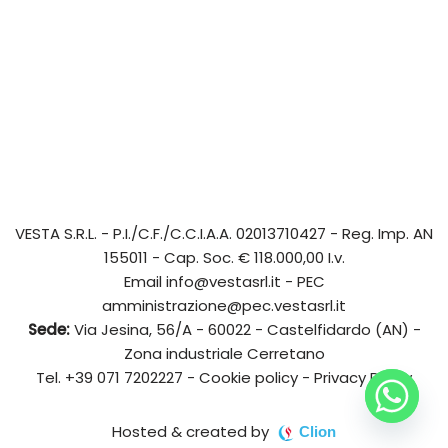
VESTA S.R.L.
- P.I./C.F./C.C.I.A.A. 02013710427 - Reg. Imp. AN
155011 - Cap. Soc. € 118.000,00 I.v.
Email
info@vestasrl.it
- PEC
amministrazione@pec.vestasrl.it
Sede:
Via Jesina, 56/A - 60022 - Castelfidardo (AN) -
Zona industriale Cerretano
Tel.
+39 071 7202227
-
Cookie policy
-
Privacy Policy
Hosted & created by
Clion