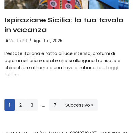
Ispirazione Sicilia: la tua tavola
in vacanza
di
Vesta Srl
Agosto 1, 2025
L’estate italiana è fatta di luce intensa, profumi di
agrumi nell’aria e serate che si allungano tra risate e
chiacchiere attorno a una tavola imbandita.…
Leggi
tutto »
1
2
3
…
7
Successivo »