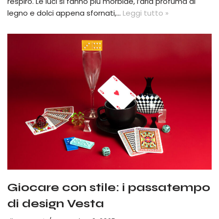
respiro. Le luci si fanno più morbide, l’aria profuma di
legno e dolci appena sfornati,…
Leggi tutto »
Giocare con stile: i passatempo
di design Vesta