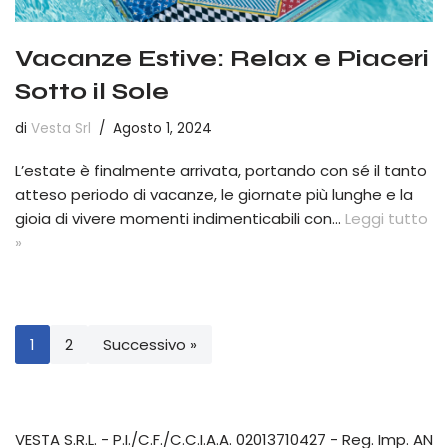
Vacanze Estive: Relax e Piaceri
Sotto il Sole
di
Vesta Srl
Agosto 1, 2024
L’estate è finalmente arrivata, portando con sé il tanto
atteso periodo di vacanze, le giornate più lunghe e la
gioia di vivere momenti indimenticabili con…
Leggi tutto
»
1
2
Successivo »
VESTA S.R.L.
- P.I./C.F./C.C.I.A.A. 02013710427 - Reg. Imp. AN