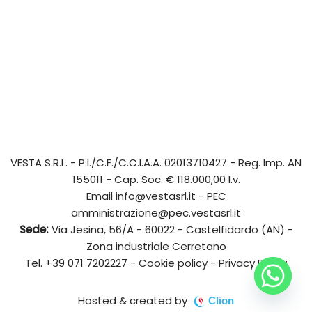
VESTA S.R.L.
- P.I./C.F./C.C.I.A.A. 02013710427 - Reg. Imp. AN
155011 - Cap. Soc. € 118.000,00 I.v.
Email
info@vestasrl.it
- PEC
amministrazione@pec.vestasrl.it
Sede:
Via Jesina, 56/A - 60022 - Castelfidardo (AN) -
Zona industriale Cerretano
Tel.
+39 071 7202227
-
Cookie policy
-
Privacy Policy
Hosted & created by
Clion