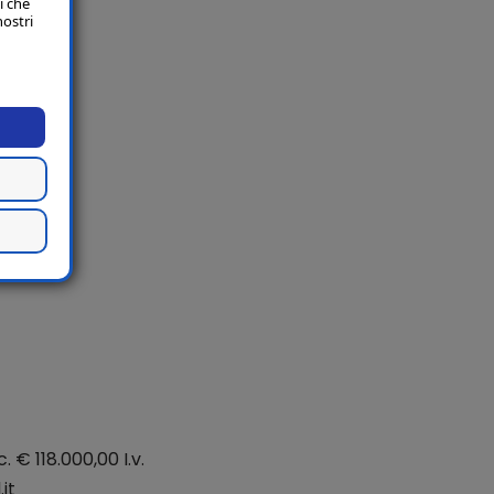
i che
nostri
. € 118.000,00 I.v.
it