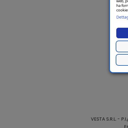
web, p
ha forn
cookies
Dettag
VESTA S.R.L.
- P.I
E