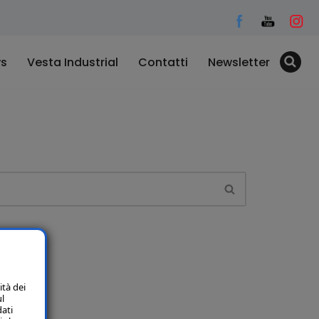
s
Vesta Industrial
Contatti
Newsletter
ità dei
ul
dati