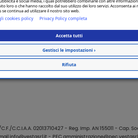
ubblicità e social media, i quali potrebbero combinarle con altre informazion
ito loro o che hanno raccolto dal suo utilizzo dei loro servizi. Acconsenta ai 
 se continua ad utilizzare il nostro sito web.
li cookies policy
Privacy Policy completa
Accetta tutti
Gestisci le impostazioni ›
Rifiuta
./C.F./C.C.I.A.A. 02013710427 - Reg. Imp. AN 155011 - Cap. Soc
mail
info@vestasrl.it
- PEC amministrazione@pec.vestasrl.