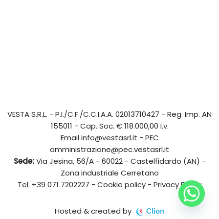
VESTA S.R.L.
- P.I./C.F./C.C.I.A.A. 02013710427 - Reg. Imp. AN
155011 - Cap. Soc. € 118.000,00 I.v.
Email
info@vestasrl.it
- PEC
amministrazione@pec.vestasrl.it
Sede:
Via Jesina, 56/A - 60022 - Castelfidardo (AN) -
Zona industriale Cerretano
Tel.
+39 071 7202227
-
Cookie policy
-
Privacy Policy
Hosted & created by
Clion