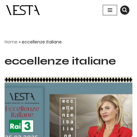
Vai
al
contenuto
Home
»
eccellenze italiane
eccellenze italiane